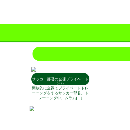
サッカー部君の全裸プライベート
ジム
開放的に全裸でプライベートトレ
ーニングをするサッカー部君。ト
レーニング中、ムラム[…]