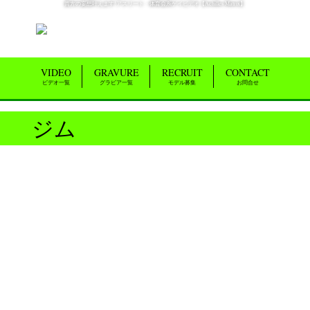
貴方の妄想叶えます!アスリート・体育会系ゲイビデオ【Achilles Matrix】
VIDEO
GRAVURE
RECRUIT
CONTACT
ビデオ一覧
グラビア一覧
モデル募集
お問合せ
ジム