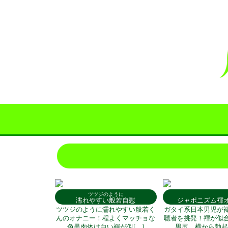
ツツジのように
濡れやすい般若自慰
ジャポニズム褌
ツツジのように濡れやすい般若く
ガタイ系日本男児が
んのオナニー！程よくマッチョな
聴者を挑発！褌が似
色黒肉体は白い褌が似[…]
男尻、横から勃起