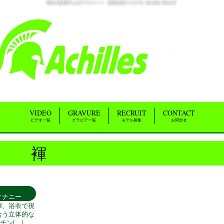
貴方の妄想叶えます!アスリート・体育会系ゲイビデオ【Achilles Matrix】
ゲ
VIDEO
GRAVURE
RECRUIT
CONTACT
ビデオ一覧
グラビア一覧
モデル募集
お問合せ
褌
オナニー
褌、浴衣で視
合う立体的な
チン[…]