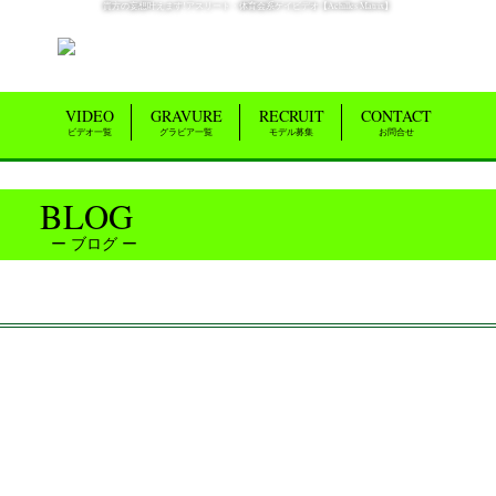
貴方の妄想叶えます!アスリート・体育会系ゲイビデオ【Achilles Matrix】
VIDEO
GRAVURE
RECRUIT
CONTACT
ビデオ一覧
グラビア一覧
モデル募集
お問合せ
BLOG
ブログ