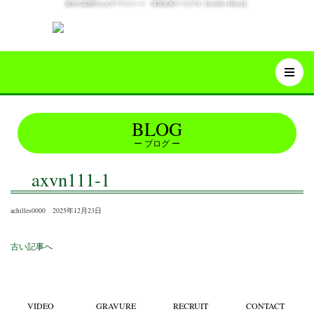
貴方の妄想叶えます!アスリート・体育会系ゲイビデオ【Achilles Matrix】
BLOG
ブログ
axvn111-1
achilles0000 2025年12月23日
古い記事へ
VIDEO
GRAVURE
RECRUIT
CONTACT