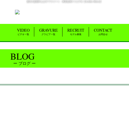
貴方の妄想叶えます!アスリート・体育会系ゲイビデオ【Achilles Matrix】
VIDEO
GRAVURE
RECRUIT
CONTACT
ビデオ一覧
グラビア一覧
モデル募集
お問合せ
BLOG
ブログ