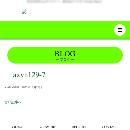
貴方の妄想叶えます!アスリート・体育会系ゲイビデオ【Achilles Matrix】
BLOG
ブログ
axvn129-7
achilles0000 2025年12月23日
古い記事へ
VIDEO
GRAVURE
RECRUIT
CONTACT