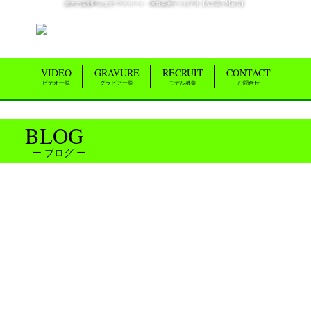
貴方の妄想叶えます!アスリート・体育会系ゲイビデオ【Achilles Matrix】
VIDEO
GRAVURE
RECRUIT
CONTACT
ビデオ一覧
グラビア一覧
モデル募集
お問合せ
BLOG
ブログ