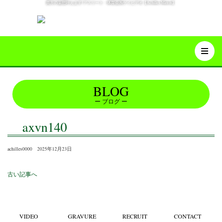
貴方の妄想叶えます!アスリート・体育会系ゲイビデオ【Achilles Matrix】
BLOG
ブログ
axvn140
achilles0000 2025年12月23日
古い記事へ
VIDEO
GRAVURE
RECRUIT
CONTACT