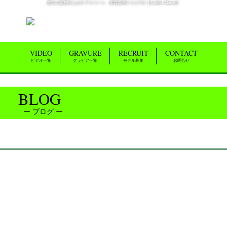
貴方の妄想叶えます!アスリート・体育会系ゲイビデオ【Achilles Matrix】
VIDEO
GRAVURE
RECRUIT
CONTACT
ビデオ一覧
グラビア一覧
モデル募集
お問合せ
BLOG
ブログ