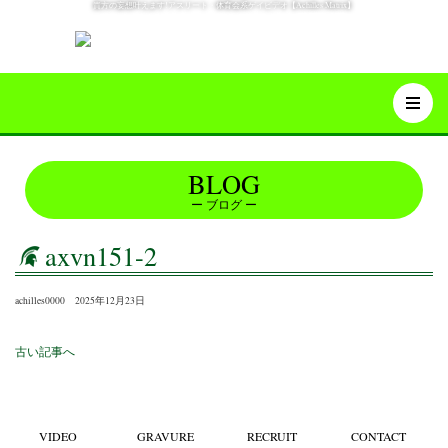
貴方の妄想叶えます!アスリート・体育会系ゲイビデオ【Achilles Matrix】
BLOG
ブログ
axvn151-2
achilles0000 2025年12月23日
古い記事へ
VIDEO
GRAVURE
RECRUIT
CONTACT