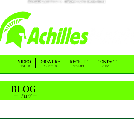
貴方の妄想叶えます!アスリート・体育会系ゲイビデオ【Achilles Matrix】
VIDEO
GRAVURE
RECRUIT
CONTACT
ビデオ一覧
グラビア一覧
モデル募集
お問合せ
BLOG
ブログ