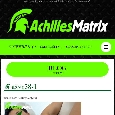
貴方の妄想叶えます!アスリート・体育会系ゲイビデオ【Achilles Matrix】
ゲイ動画配信サイト「Men’s Rush.TV」「STAMEN.TV」にて配信開始！
BLOG
ブログ
axvn38-1
achilles0000 2019年02月28日