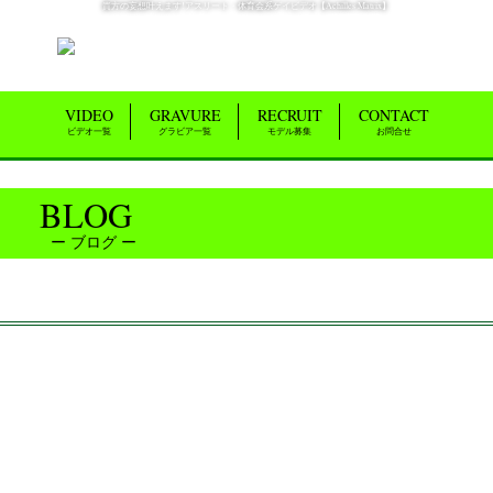
貴方の妄想叶えます!アスリート・体育会系ゲイビデオ【Achilles Matrix】
VIDEO
GRAVURE
RECRUIT
CONTACT
ビデオ一覧
グラビア一覧
モデル募集
お問合せ
BLOG
ブログ